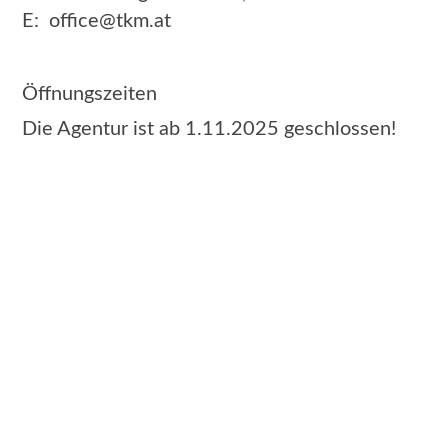
TKM Werbung-Events-Fotografie
Thomas K. Müller
Rennhammergasse 47/4 , 6130 Schwaz
E:
office@tkm.at
Öffnungszeiten
Die Agentur ist ab 1.11.2025 geschlossen!
Leistungen
Grafik
Internet
Social Media
Audio