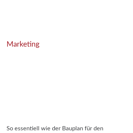
Marketing
Von der Strategie zur
Marke
überlegt-geplant-
optimiert
So essentiell wie der Bauplan für den