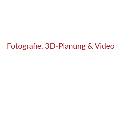
Fotografie, 3D-Planung & Video
2-Zimmer-Wohnung
Für diese Immobilie wurde anhand der bestehenden
Grundrisspläne eine 3D-Planung realisiert. Anschließend
haben wir das Objekt fotografiert, Panoramabilder angefertigt
und aus den Fotos ein Video (Slideshow) produziert.